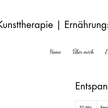
Kunsttherapie | Ernährungs
Home
Über mich
E
Entspan
50 Min.
5
Reva