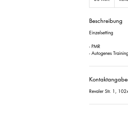
0
M
i
Beschreibung
n
Einzelsetting
.
- PMR
- Autogenes Trainin
Kontaktangabe
Revaler Str. 1, 102