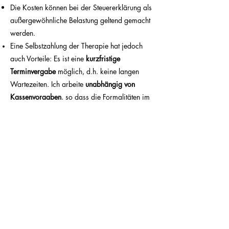
Die Kosten können bei der Steuererklärung als
außergewöhnliche Belastung geltend gemacht
werden.
Eine Selbstzahlung der Therapie hat jedoch
auch Vorteile:
Es ist eine
kurzfristige
Terminvergabe
möglich, d.h. keine langen
Wartezeiten. I
ch arbeite
unabhängig von
Kassenvorgaben
, so dass die Formalitäten im
Vorfeld einer Therapie entfallen. I
ch kann
individuell auf Sie eingehen
und das Konzept
auf Sie persönlich abstimmen
Selbstzahlung
.
hat darüber hinaus den Vorteil der
absoluten
Diskretion
, denn in diesem Falle entfällt der
Befundbericht an die Krankenkasse.
In Ausnahmefällen kann eine Therapiestunde
auch online stattfinden.